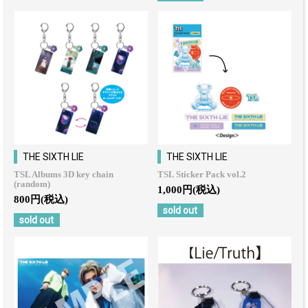
THE SIXTH LIE
THE SIXTH LIE
TSL Albums 3D key chain
TSL Sticker Pack vol.2
(random)
1,000円(税込)
800円(税込)
sold out
sold out