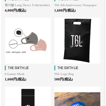
第六嘘 Long Sleeve T-shirt(white)
T6L 6th Anniversary Notepaper
4,000円(税込)
1,600円(税込)
THE SIXTH LIE
THE SIXTH LIE
6 Games Mask
T6L Logo Bag
1,600円(税込)
500円(税込)