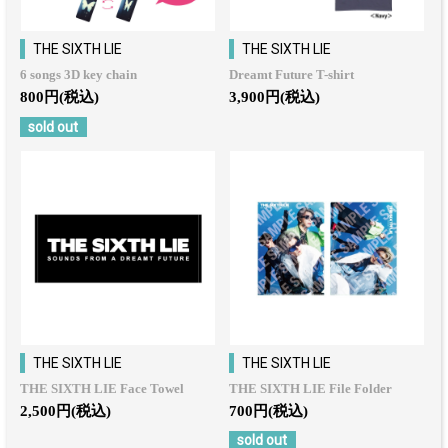
THE SIXTH LIE
THE SIXTH LIE
6 songs 3D key chain
Dreamt Future T-shirt
800円(税込)
3,900円(税込)
sold out
THE SIXTH LIE
THE SIXTH LIE
THE SIXTH LIE Face Towel
THE SIXTH LIE File Folder
2,500円(税込)
700円(税込)
sold out