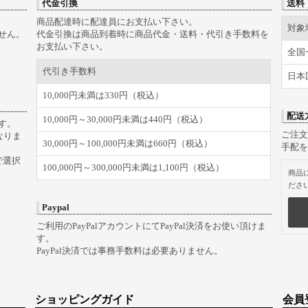
代金引換
送料
商品配達時に配達員にお支払い下さい。
対象
せん。
代金引換は商品到着時に商品代金・送料・代引き手数料を
お支払い下さい。
全国
代引き手数料
日本
10,000円未満は330円（税込）
配送
10,000円～30,000円未満は440円（税込）
す。
ご注文
なりま
30,000円～100,000円未満は660円（税込）
手配を
で選択
100,000円～300,000円未満は1,100円（税込）
商品
ださ
Paypal
ご利用のPayPalアカウントにてPayPal決済をお使い頂けま
す。
PayPal決済では事務手数料は必要ありません。
ショッピングガイド
会員