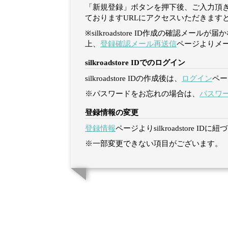
「新規登録」ボタンを押下後、ご入力頂きまし
ておりますURLにアクセスいただきますと、si
※silkroadstore ID作成の確
上、
登録確認メール再送信
ページよりメ
silkroadstore IDでのログイン
silkroadstore IDの作成後は、
ログイン
ペー
※パスワードをお忘れの場合は、
パスワ
登録情報の変更
登録情報
ページよりsilkroadstore
※一部変更できない項目がございます。