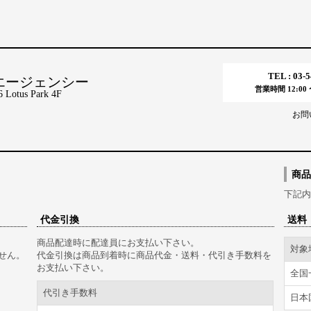
TEL : 03-
エージェンシー
営業時間 12:00 〜
tus Park 4F
お問
商品
下記内
代金引換
送料
商品配達時に配達員にお支払い下さい。
対象
せん。
代金引換は商品到着時に商品代金・送料・代引き手数料を
お支払い下さい。
全国
代引き手数料
日本