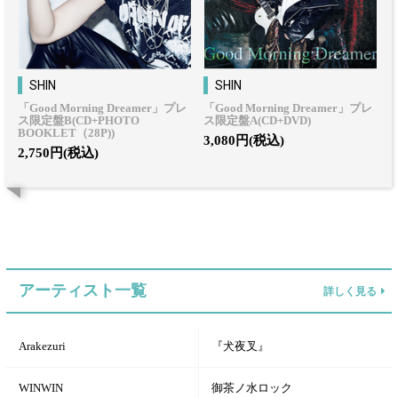
SHIN
SHIN
「Good Morning Dreamer」プレ
「Good Morning Dreamer」プレ
ス限定盤B(CD+PHOTO
ス限定盤A(CD+DVD)
BOOKLET（28P))
3,080円(税込)
2,750円(税込)
アーティスト一覧
詳しく見る
Arakezuri
『犬夜叉』
WINWIN
御茶ノ水ロック