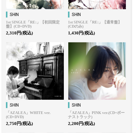
SHIN
SHIN
1st SINGLE「RE:」【初回限定
1st SINGLE「RE:」【通常盤】
盤】(CD+DVD)
(CDのみ)
2,310円(税込)
1,430円(税込)
SHIN
SHIN
「AZALEA」WHITE ver.
「AZALEA」PINK ver.(CD+ボー
(CD+DVD)
ナストラック)
2,750円(税込)
2,200円(税込)