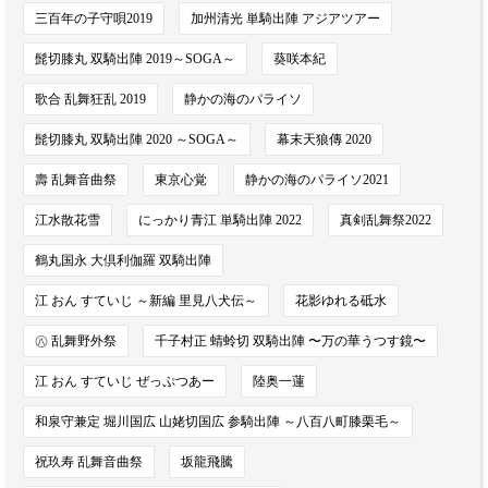
三百年の子守唄2019
加州清光 単騎出陣 アジアツアー
髭切膝丸 双騎出陣 2019～SOGA～
葵咲本紀
歌合 乱舞狂乱 2019
静かの海のパライソ
髭切膝丸 双騎出陣 2020 ～SOGA～
幕末天狼傳 2020
壽 乱舞音曲祭
東京心覚
静かの海のパライソ2021
江水散花雪
にっかり青江 単騎出陣 2022
真剣乱舞祭2022
鶴丸国永 大倶利伽羅 双騎出陣
江 おん すていじ ～新編 里見八犬伝～
花影ゆれる砥水
㊇ 乱舞野外祭
千子村正 蜻蛉切 双騎出陣 〜万の華うつす鏡〜
江 おん すていじ ぜっぷつあー
陸奥一蓮
和泉守兼定 堀川国広 山姥切国広 参騎出陣 ～八百八町膝栗毛～
祝玖寿 乱舞音曲祭
坂龍飛騰