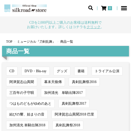
0
CDを2,000円以上ご購入のお客様は送料無料で
お届けいたします。詳しくはコチラを
クリック
。
TOP
ミュージカル『刀剣乱舞』
商品一覧
商品一覧
CD
DVD・Blu-ray
グッズ
書籍
トライアル公演
阿津賀志山異聞
幕末天狼傳
真剣乱舞祭2016
三百年の子守唄
加州清光 単騎出陣2017
つはものどもがゆめのあと
真剣乱舞祭2017
結びの響、始まりの音
阿津賀志山異聞2018 巴里
加州清光 単騎出陣2018
真剣乱舞祭2018