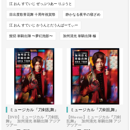
江 おん すていじ ぜっぷつあー りぶうと
目出度歌誉花舞 十周年祝賀祭
静かなる夜半の寝ざめ
江 おん すていじ かうんとだうんぱーてぃー
髭切 単騎出陣 〜夢幻泡影〜
加州清光 単騎出陣 極
ミュージカル『刀剣乱舞』
ミュージカル『刀剣乱舞』
【DVD】ミュージカル『刀剣乱
【Blu-ray】ミュージカル『刀剣
舞』 加州清光 単騎出陣 アジア
乱舞』 加州清光 単騎出陣 アジ
ツアー
アツアー