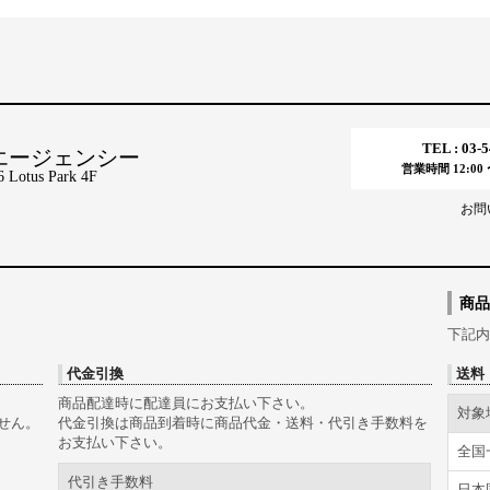
TEL : 03-
エージェンシー
営業時間 12:00 〜
tus Park 4F
お問
商品
下記内
代金引換
送料
商品配達時に配達員にお支払い下さい。
対象
せん。
代金引換は商品到着時に商品代金・送料・代引き手数料を
お支払い下さい。
全国
代引き手数料
日本