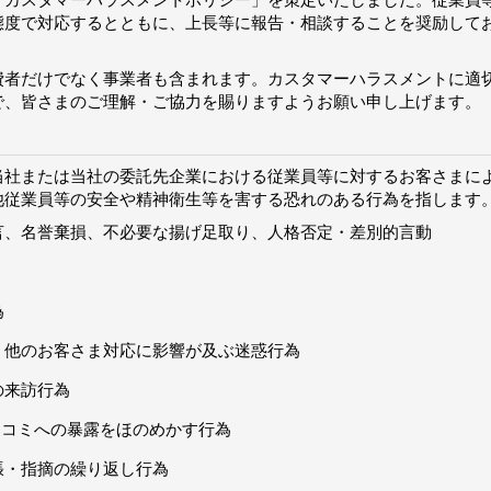
「カスタマーハラスメントポリシー」を策定いたしました。従業員
態度で対応するとともに、上長等に報告・相談することを奨励して
費者だけでなく事業者も含まれます。カスタマーハラスメントに適
で、皆さまのご理解・ご協力を賜りますようお願い申し上げます。
当社または当社の委託先企業における従業員等に対するお客さまに
他従業員等の安全や精神衛生等を害する恐れのある行為を指します
言、名誉棄損、不必要な揚げ足取り、人格否定・差別的言動
為
、他のお客さま対応に影響が及ぶ迷惑行為
の来訪行為
スコミへの暴露をほのめかす行為
張・指摘の繰り返し行為