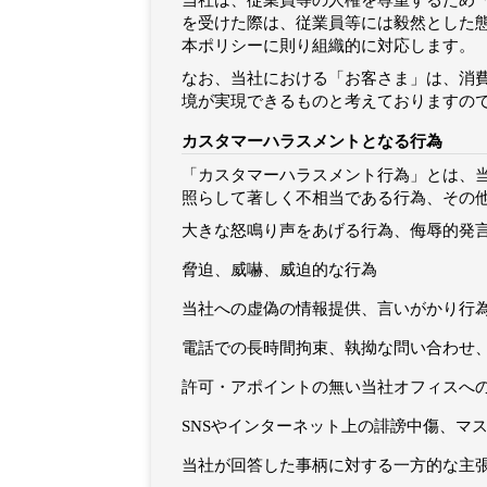
当社は、従業員等の人権を尊重するため
を受けた際は、従業員等には毅然とした
本ポリシーに則り組織的に対応します。
なお、当社における「お客さま」は、消
境が実現できるものと考えておりますの
カスタマーハラスメントとなる行為
「カスタマーハラスメント行為」とは、
照らして著しく不相当である行為、その
大きな怒鳴り声をあげる行為、侮辱的発
脅迫、威嚇、威迫的な行為
当社への虚偽の情報提供、言いがかり行
電話での長時間拘束、執拗な問い合わせ
許可・アポイントの無い当社オフィスへ
SNSやインターネット上の誹謗中傷、マ
当社が回答した事柄に対する一方的な主