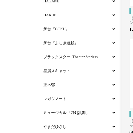
HAGANE
HAKUEI
【
舞台『GOKÛ』
1
舞台『ふしぎ遊戯』
ブラックスター -Theater Starless-
星屑スキャット
正木郁
マガツノート
ミュージカル『刀剣乱舞』
【
やまだひさし
6