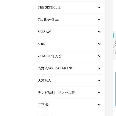
THE SIXTH LIE
The Brow Beat
SEESAW
【
SHIN
1
ZOMBIE/ぞんび
高野洸/AKIRA TAKANO
天才凡人
テレビ演劇 サクセス荘
二宮 愛