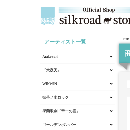
TOP
アーティスト一覧
Arakezuri
『犬夜叉』
WINWIN
御茶ノ水ロック
學蘭歌劇『帝一の國』
ゴールデンボンバー