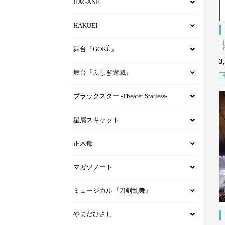
HAGANE
HAKUEI
【
舞台『GOKÛ』
3
舞台『ふしぎ遊戯』
ブラックスター -Theater Starless-
星屑スキャット
正木郁
マガツノート
ミュージカル『刀剣乱舞』
やまだひさし