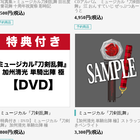
＜写真集＞ミュージカル刀剣乱舞 目出度
CDアルバム ミュージカル『刀剣
誉花舞 十周年祝賀祭 彩時記
舞』 江 おん すていじ ぜっぷつあー
うと
,500円(税込)
4,950円(税込)
予約商品
予約商品
ミュージカル『刀剣乱舞』
ミュージカル『刀剣乱舞』
【特典付き：DVD】ミュージカル『刀剣
【加州清光 単騎出陣 極】ストラッ
舞』 加州清光 単騎出陣 極
きペンライト
,800円(税込)
3,300円(税込)