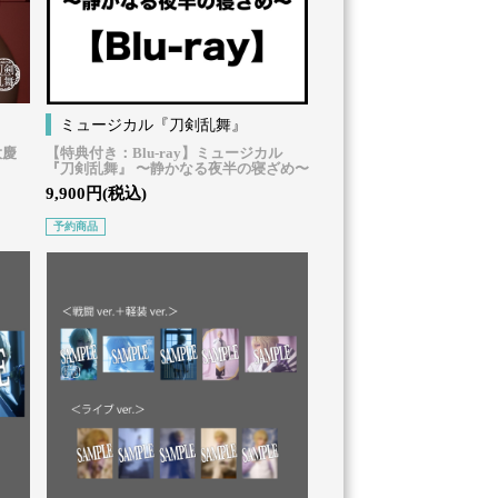
ミュージカル『刀剣乱舞』
大慶
【特典付き：Blu-ray】ミュージカル
『刀剣乱舞』 〜静かなる夜半の寝ざめ〜
9,900円(税込)
予約商品