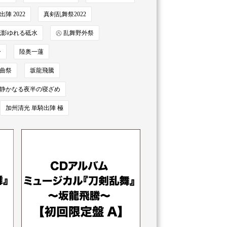
陣 2022
真剣乱舞祭2022
花影ゆれる砥水
㊇ 乱舞野外祭
ー
陸奥一蓮
音曲祭
坂龍飛騰
静かなる夜半の寝ざめ
加州清光 単騎出陣 極