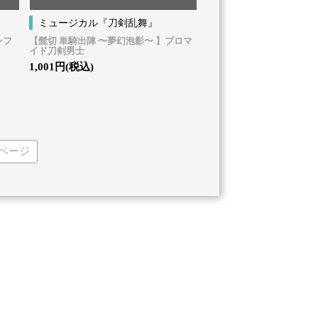
ミュージカル『刀剣乱舞』
ンフ
【髭切 単騎出陣 〜夢幻泡影〜 】ブロマ
イド刀剣男士
1,001円(税込)
ページ