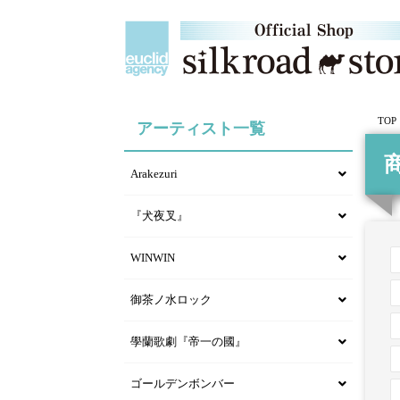
TOP
アーティスト一覧
Arakezuri
『犬夜叉』
WINWIN
御茶ノ水ロック
學蘭歌劇『帝一の國』
ゴールデンボンバー