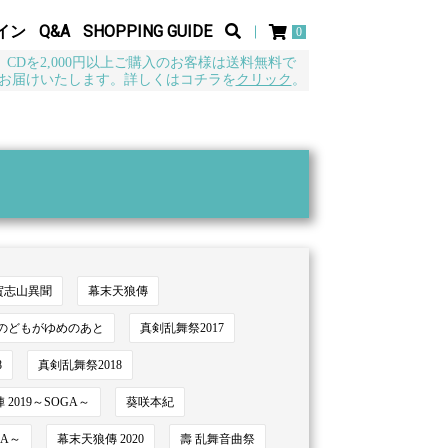
イン
Q&A
SHOPPING GUIDE
0
CDを2,000円以上ご購入のお客様は送料無料で
お届けいたします。詳しくはコチラを
クリック
。
賀志山異聞
幕末天狼傳
のどもがゆめのあと
真剣乱舞祭2017
8
真剣乱舞祭2018
2019～SOGA～
葵咲本紀
GA～
幕末天狼傳 2020
壽 乱舞音曲祭