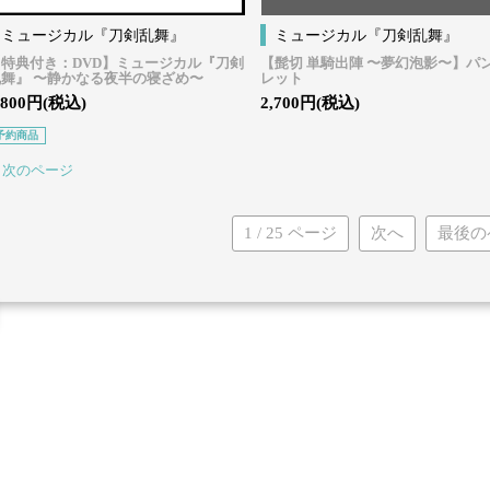
ミュージカル『刀剣乱舞』
ミュージカル『刀剣乱舞』
【特典付き：DVD】ミュージカル『刀剣
【髭切 単騎出陣 〜夢幻泡影〜】パ
乱舞』 〜静かなる夜半の寝ざめ〜
レット
,800円(税込)
2,700円(税込)
予約商品
次のページ
1 / 25 ページ
次へ
最後の