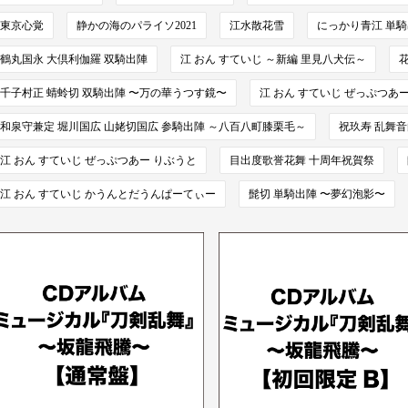
東京心覚
静かの海のパライソ2021
江水散花雪
にっかり青江 単騎出
鶴丸国永 大倶利伽羅 双騎出陣
江 おん すていじ ～新編 里見八犬伝～
千子村正 蜻蛉切 双騎出陣 〜万の華うつす鏡〜
江 おん すていじ ぜっぷつあ
和泉守兼定 堀川国広 山姥切国広 参騎出陣 ～八百八町膝栗毛～
祝玖寿 乱舞
江 おん すていじ ぜっぷつあー りぶうと
目出度歌誉花舞 十周年祝賀祭
江 おん すていじ かうんとだうんぱーてぃー
髭切 単騎出陣 〜夢幻泡影〜