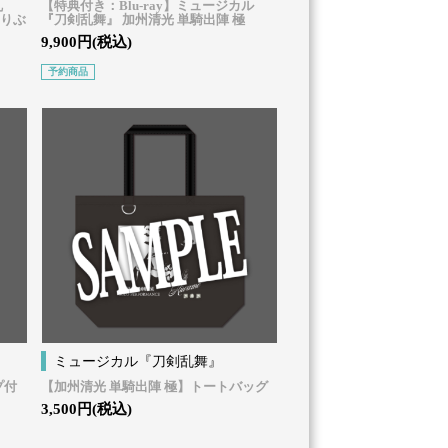
乱
【特典付き：Blu-ray】ミュージカル
 りぶ
『刀剣乱舞』 加州清光 単騎出陣 極
9,900円(税込)
予約商品
ミュージカル『刀剣乱舞』
プ付
【加州清光 単騎出陣 極】トートバッグ
3,500円(税込)