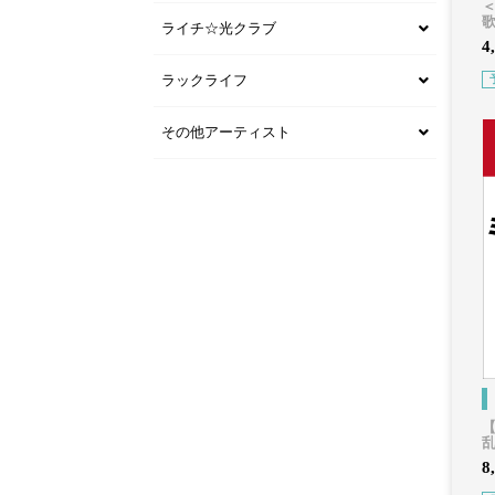
歌
ライチ☆光クラブ
4
ラックライフ
その他アーティスト
乱
8