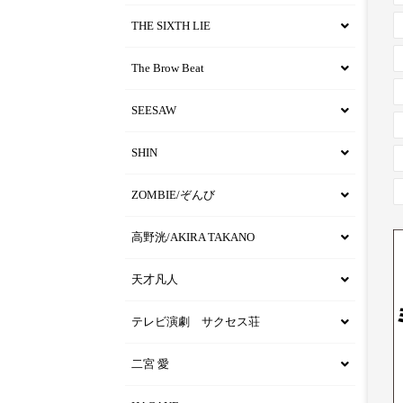
THE SIXTH LIE
The Brow Beat
SEESAW
SHIN
ZOMBIE/ぞんび
高野洸/AKIRA TAKANO
天才凡人
テレビ演劇 サクセス荘
二宮 愛