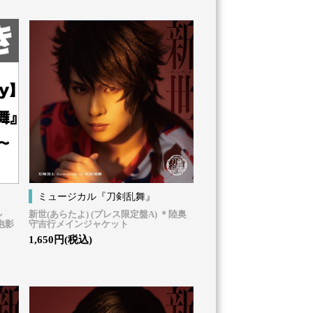
ミュージカル『刀剣乱舞』
ル
新世(あらたよ) (プレス限定盤A) ＊陸奥
泡影
守吉行メインジャケット
1,650円(税込)