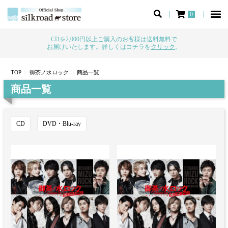
0
CDを2,000円以上ご購入のお客様は送料無料で
お届けいたします。詳しくはコチラを
クリック
。
TOP
御茶ノ水ロック
商品一覧
商品一覧
CD
DVD・Blu-ray