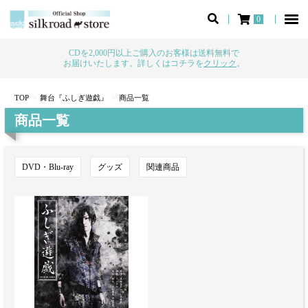
0
CDを2,000円以上ご購入のお客様は送料無料で
お届けいたします。詳しくはコチラを
クリック
。
TOP
舞台『ふしぎ遊戯』
商品一覧
商品一覧
DVD・Blu-ray
グッズ
関連商品