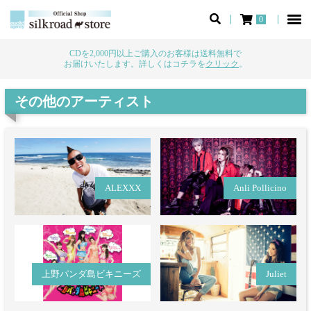
0
CDを2,000円以上ご購入のお客様は送料無料で
お届けいたします。詳しくはコチラを
クリック
。
その他のアーティスト
ALEXXX
Anli Pollicino
上野パンダ島ビキニーズ
Juliet