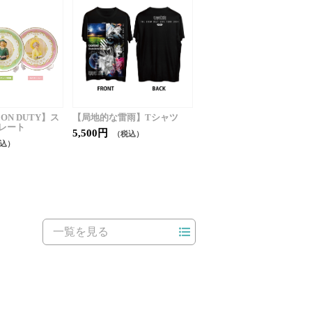
 ON DUTY】ス
【局地的な雷雨】Tシャツ
レート
5,500円
（税込）
込）
一覧を見る