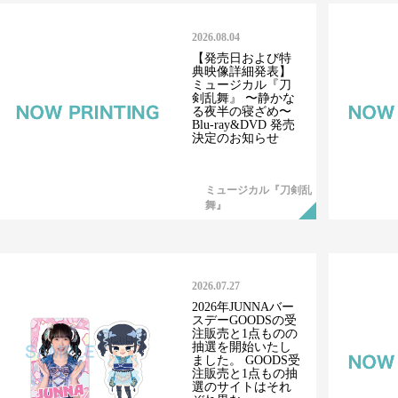
2026.08.04
【発売日および特
典映像詳細発表】
ミュージカル『刀
剣乱舞』 〜静かな
る夜半の寝ざめ〜
Blu-ray&DVD 発売
決定のお知らせ
ミュージカル『刀剣乱
舞』
2026.07.27
2026年JUNNAバー
スデーGOODSの受
注販売と1点ものの
抽選を開始いたし
ました。 GOODS受
注販売と1点もの抽
選のサイトはそれ