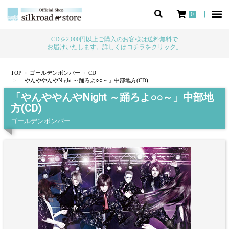
0
CDを2,000円以上ご購入のお客様は送料無料で
お届けいたします。詳しくはコチラを
クリック
。
TOP
ゴールデンボンバー
CD
「やんややんやNight ～踊ろよ○○～」中部地方(CD)
「やんややんやNight ～踊ろよ○○～」中部地
方(CD)
ゴールデンボンバー