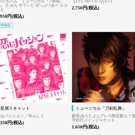
CDアルバム ミュージカル『刀剣乱
【EP】METAL QUEST
』 江 おん すていじ ぜっぷつあー りぶ
2,750円(税込)
うと
,950円(税込)
予約商品
星屑スキャット
ミュージカル『刀剣乱舞』
恋はパッション
／私らしく
新世(あらたよ) (プレス限定盤A) ＊
守吉行メインジャケット
,350円(税込)
1,650円(税込)