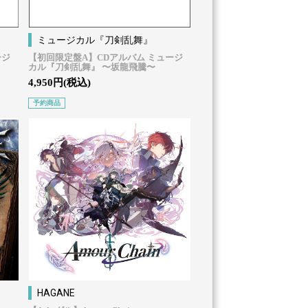
ミュージカル『刀剣乱舞』
ージ
【初回限定盤A】CDアルバム ミュージ
カル『刀剣乱舞』 〜坂龍飛騰〜
4,950円(税込)
予約商品
HAGANE