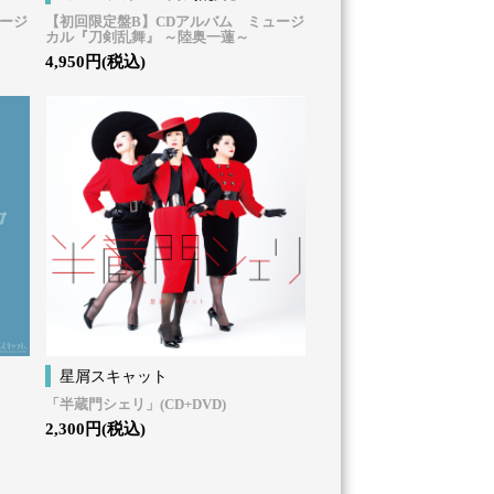
ュージ
【初回限定盤B】CDアルバム ミュージ
カル『刀剣乱舞』 ～陸奥一蓮～
4,950円(税込)
星屑スキャット
「半蔵門シェリ」(CD+DVD)
2,300円(税込)