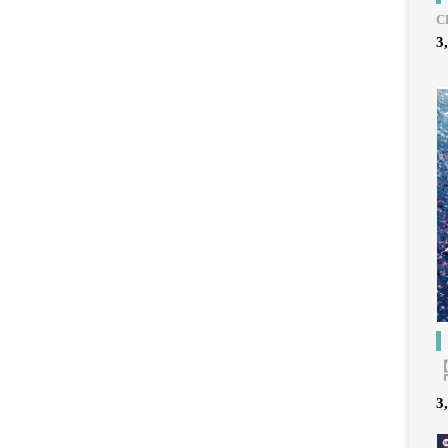
C
3
3