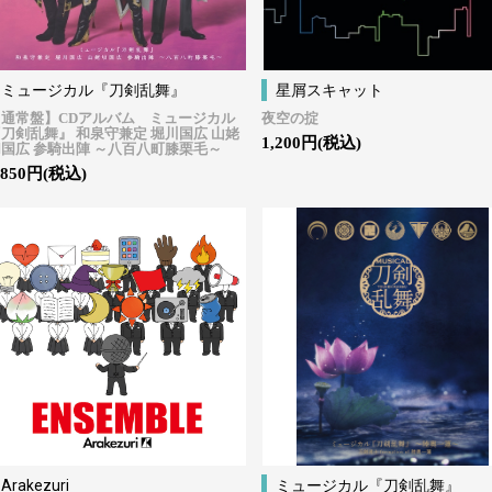
ミュージカル『刀剣乱舞』
星屑スキャット
【通常盤】CDアルバム ミュージカル
夜空の掟
刀剣乱舞』 和泉守兼定 堀川国広 山姥
1,200円(税込)
国広 参騎出陣 ～八百八町膝栗毛～
,850円(税込)
Arakezuri
ミュージカル『刀剣乱舞』