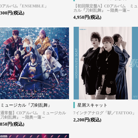
Dアルバム「ENSEMBLE」
【初回限定盤A】CDアルバム ミ
カル『刀剣乱舞』 ～陸奥一蓮～
,300円(税込)
4,950円(税込)
ミュージカル『刀剣乱舞』
星屑スキャット
【通常盤】CDアルバム ミュージカル
7インチアナログ「駅／TATTOO」
『刀剣乱舞』 ～陸奥一蓮～
2,200円(税込)
,850円(税込)