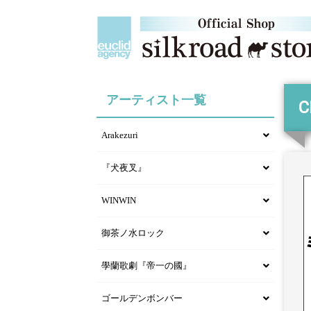
アーティスト一覧
C
Arakezuri
『犬夜叉』
WINWIN
御茶ノ水ロック
學蘭歌劇『帝一の國』
ゴールデンボンバー