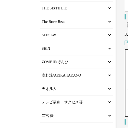
THE SIXTH LIE
The Brow Beat
【
3
SEESAW
SHIN
ZOMBIE/ぞんび
高野洸/AKIRA TAKANO
天才凡人
テレビ演劇 サクセス荘
二宮 愛