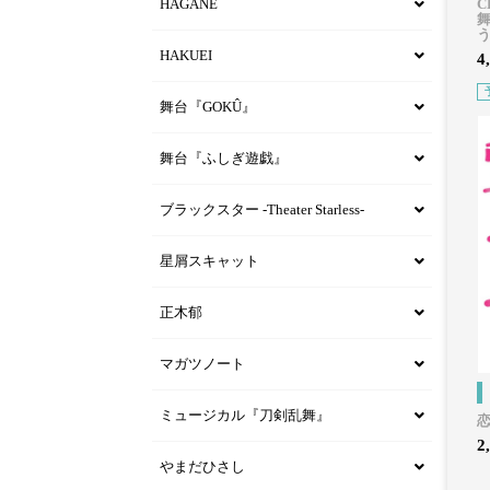
HAGANE
舞
HAKUEI
4
舞台『GOKÛ』
舞台『ふしぎ遊戯』
ブラックスター -Theater Starless-
星屑スキャット
正木郁
マガツノート
ミュージカル『刀剣乱舞』
2
やまだひさし