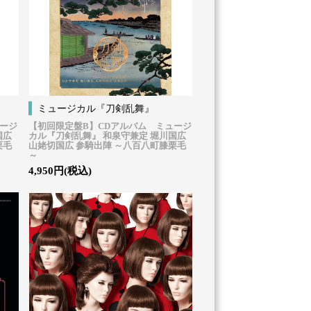
ミュージカル『刀剣乱舞』
ュージ
【初回限定盤B】CDアルバム ミュージ
国広
カル『刀剣乱舞』 和泉守兼定 堀川国広
栗毛
山姥切国広 参騎出陣 ～八百八町膝栗毛
～
4,950円(税込)