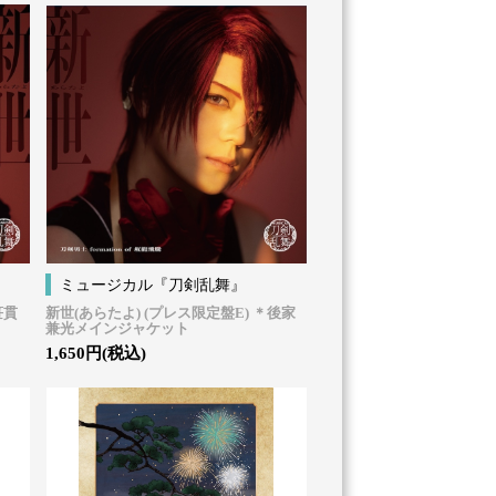
ミュージカル『刀剣乱舞』
笹貫
新世(あらたよ) (プレス限定盤E) ＊後家
兼光メインジャケット
1,650円(税込)