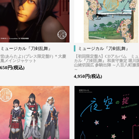
ミュージカル『刀剣乱舞』
ミュージカル『刀剣乱舞』
世(あらたよ) (プレス限定盤F) ＊大慶
【初回限定盤A】CDアルバム ミ
直胤メインジャケット
カル『刀剣乱舞』 和泉守兼定 堀川
山姥切国広 参騎出陣 ～八百八町膝
,650円(税込)
～
4,950円(税込)