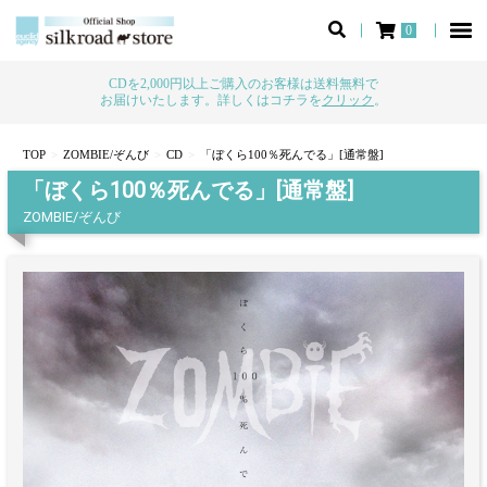
0
CDを2,000円以上ご購入のお客様は送料無料で
お届けいたします。詳しくはコチラを
クリック
。
TOP
ZOMBIE/ぞんび
CD
「ぼくら100％死んでる」[通常盤]
「ぼくら100％死んでる」[通常盤]
ZOMBIE/ぞんび