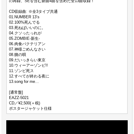
の再録、SEを含む新曲4曲を含めた全13曲収録！
CD収録曲: ※全3タイプ共通
01.NUMBER 13’s
02.100%死んでる
03.死ねばいいのに。
04.クソったっれが
05.ZOMBIE-新生-
06.肉食バクテリアン
07.神様ごめんなさい
08.餞の唄
09.だいっきらい東京
10.ウィーアーゾンビ!!
11.ゾンビ死ス
12.すべてが終わる夜に
13.song for me…
[通常盤]
EAZZ-5021
CD／¥2,500(＋税)
ポスタージャケット仕様