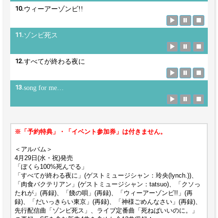
10.
ウィーアーゾンビ!!
11.
ゾンビ死ス
12.
すべてが終わる夜に
13.
song for me…
※「予約特典」・「イベント参加券」は付きません。
＜アルバム＞
4月29日(水・祝)発売
「ぼくら100%死んでる」
「すべてが終わる夜に」(ゲストミュージシャン：玲央(lynch.))、
「肉食バクテリアン」(ゲストミュージシャン：tatsuo)、「クソっ
たれが」(再録)、「餞の唄」(再録)、「ウィーアーゾンビ!!」(再
録)、「だいっきらい東京」(再録)、「神様ごめんなさい」(再録)、
先行配信曲「ゾンビ死ス」、ライブ定番曲「死ねばいいのに。」