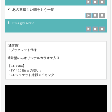
2.
あの素晴しい朝をもう一度
3.
It's a gay world
[通常盤]
・ブックレット仕様
通常盤のみオリジナルカラオケ入り
【CD extra】
・PV「101回目の呪い」
・CDジャケット撮影メイキング