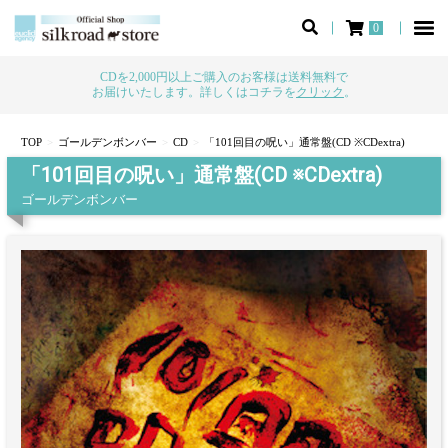
0
CDを2,000円以上ご購入のお客様は送料無料で
お届けいたします。詳しくはコチラを
クリック
。
TOP
ゴールデンボンバー
CD
「101回目の呪い」通常盤(CD ※CDextra)
「101回目の呪い」通常盤(CD ※CDextra)
ゴールデンボンバー