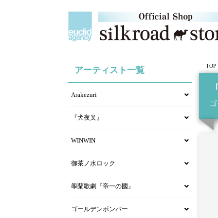
TOP
アーティスト一覧
「
Arakezuri
ゴ
『犬夜叉』
WINWIN
御茶ノ水ロック
學蘭歌劇『帝一の國』
ゴールデンボンバー