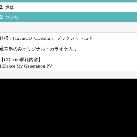
2.
煙草
3.
ウジ虫
仕様：[12cmCD+CDextra]、ブックレット12Ｐ
通常盤のみオリジナル・カラオケ入り
【CDextra収録内容】
1.Dance My Generation PV