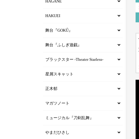
HAGANE
HAKUEI
舞台『GOKÛ』
舞台『ふしぎ遊戯』
ブラックスター -Theater Starless-
星屑スキャット
正木郁
マガツノート
ミュージカル『刀剣乱舞』
やまだひさし