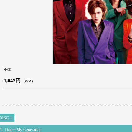
CD
1,047円
（税込）
DISC 1
1.
Dance My Generation