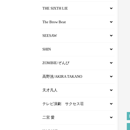
THE SIXTH LIE
The Brow Beat
SEESAW
SHIN
ZOMBIE/ぞんび
高野洸/AKIRA TAKANO
天才凡人
テレビ演劇 サクセス荘
二宮 愛