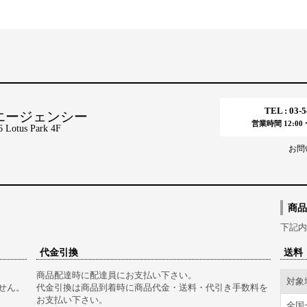
TEL : 03-
エージェンシー
営業時間 12:00 〜
tus Park 4F
お問
商品
下記内
代金引換
送料
商品配達時に配達員にお支払い下さい。
対象
せん。
代金引換は商品到着時に商品代金・送料・代引き手数料を
お支払い下さい。
全国