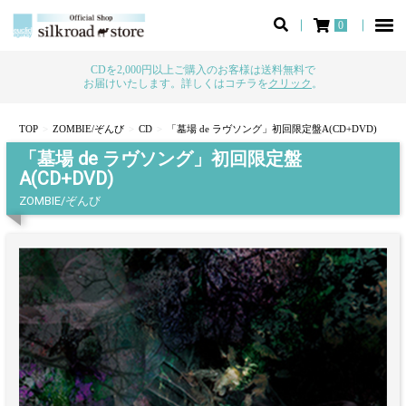
0
CDを2,000円以上ご購入のお客様は送料無料で
お届けいたします。詳しくはコチラを
クリック
。
TOP
ZOMBIE/ぞんび
CD
「墓場 de ラヴソング」初回限定盤A(CD+DVD)
「墓場 de ラヴソング」初回限定盤
A(CD+DVD)
ZOMBIE/ぞんび