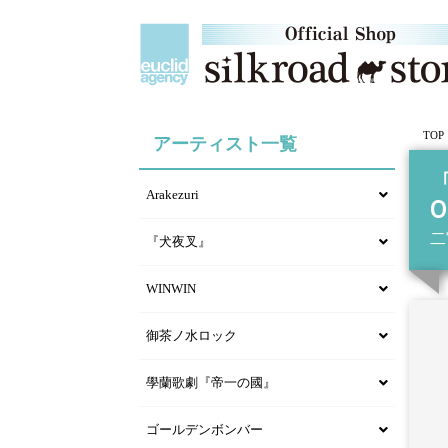
TOP
アーティスト一覧
「
Arakezuri
O
二
『犬夜叉』
WINWIN
御茶ノ水ロック
學蘭歌劇『帝一の國』
ゴールデンボンバー