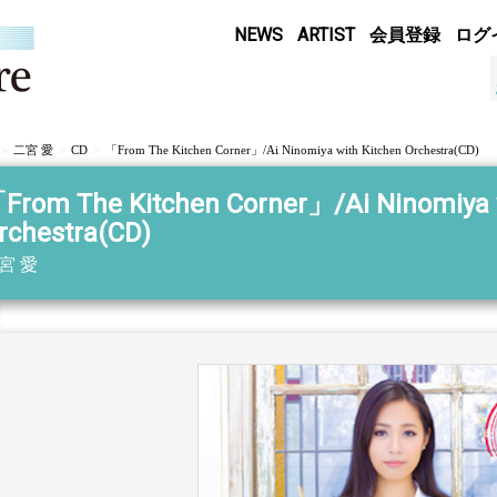
NEWS
ARTIST
会員登録
ログ
二宮 愛
CD
「From The Kitchen Corner」/Ai Ninomiya with Kitchen Orchestra(CD)
From The Kitchen Corner」/Ai Ninomiya 
rchestra(CD)
宮 愛