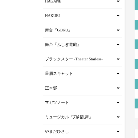
HAGANE
HAKUEI
舞台『GOKÛ』
舞台『ふしぎ遊戯』
ブラックスター -Theater Starless-
星屑スキャット
正木郁
マガツノート
ミュージカル『刀剣乱舞』
やまだひさし