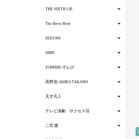
THE SIXTH LIE
The Brow Beat
SEESAW
SHIN
ZOMBIE/ぞんび
高野洸/AKIRA TAKANO
天才凡人
テレビ演劇 サクセス荘
二宮 愛