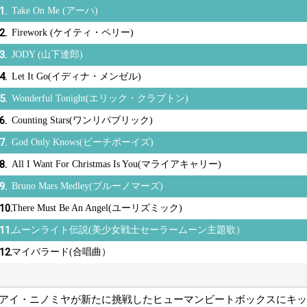
1.
Take On Me (アーハ)
2.
Firework (ケイティ・ペリー)
3.
JODY (山下達郎)
4.
Let It Go(イディナ・メンゼル)
5.
Wonderful Tonight(エリック・クラプトン)
6.
Counting Stars(ワンリパブリック)
7.
God Only Knows(ビーチボーイズ)
8.
All I Want For Christmas Is You(マライアキャリー)
9.
Bruno Mars Medley(ブルーノマーズ)
10.
There Must Be An Angel(ユーリズミック)
11.
ムーンライト伝説(美少女戦士セーラームーン主題歌）
12.
マイバラード(合唱曲）
アイ・ニノミヤが新たに挑戦したヒューマンビートボックスにキッ