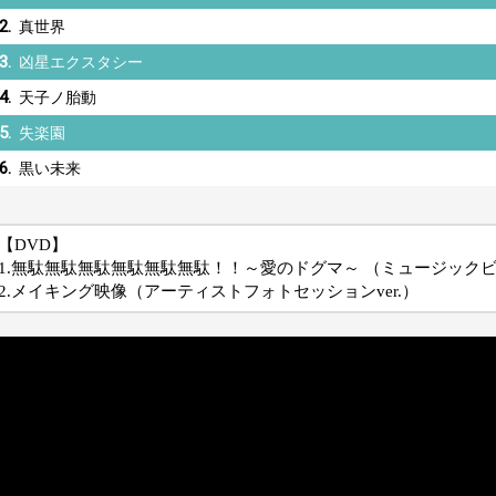
2.
真世界
3.
凶星エクスタシー
4.
天子ノ胎動
5.
失楽園
6.
黒い未来
【DVD】
1.無駄無駄無駄無駄無駄無駄！！～愛のドグマ～ （ミュージック
2.メイキング映像（アーティストフォトセッションver.）