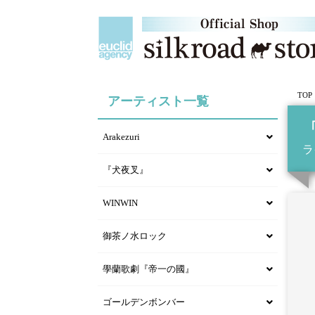
TOP
アーティスト一覧
Arakezuri
ラ
『犬夜叉』
WINWIN
御茶ノ水ロック
學蘭歌劇『帝一の國』
ゴールデンボンバー