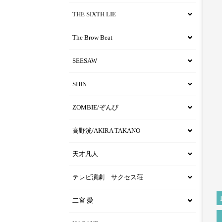
THE SIXTH LIE
The Brow Beat
SEESAW
SHIN
ZOMBIE/ぞんび
高野洸/AKIRA TAKANO
天才凡人
テレビ演劇 サクセス荘
二宮 愛