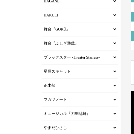
HAGANE
HAKUEI
舞台『GOKÛ』
舞台『ふしぎ遊戯』
ブラックスター -Theater Starless-
星屑スキャット
正木郁
マガツノート
ミュージカル『刀剣乱舞』
やまだひさし