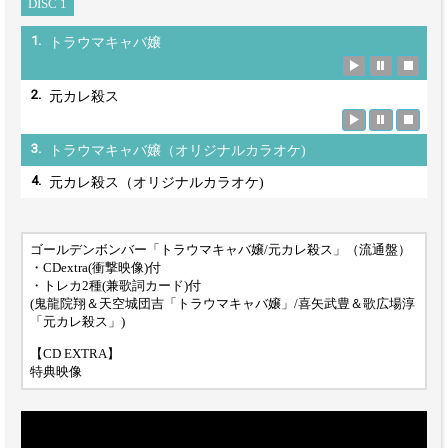
DISC 1
1.
トラウマキャバ嬢
2.
元カレ殺ス
3.
トラウマキャバ嬢（オリジナルカラオケ)
4.
元カレ殺ス（オリジナルカラオケ)
ゴールデンボンバー「トラウマキャバ嬢/元カレ殺ス」（流通盤）
・CDextra(衝撃映像)付
・トレカ2種(兼歌詞カード)付
(鬼龍院翔＆天空城団吉「トラウマキャバ嬢」/喜矢武豊＆歌広場淳
「元カレ殺ス」)
【CD EXTRA】
特典映像