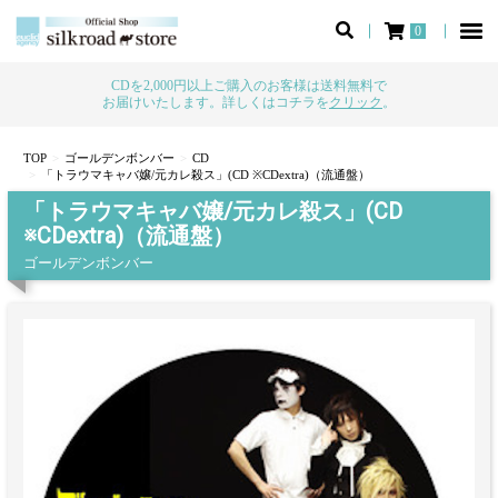
0
CDを2,000円以上ご購入のお客様は送料無料で
お届けいたします。詳しくはコチラを
クリック
。
TOP
ゴールデンボンバー
CD
「トラウマキャバ嬢/元カレ殺ス」(CD ※CDextra)（流通盤）
「トラウマキャバ嬢/元カレ殺ス」(CD
※CDextra)（流通盤）
ゴールデンボンバー