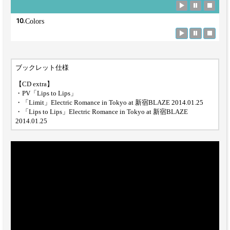
10.
Colors
ブックレット仕様
【CD extra】
・PV「Lips to Lips」
・「Limit」Electric Romance in Tokyo at 新宿BLAZE 2014.01.25
・「Lips to Lips」Electric Romance in Tokyo at 新宿BLAZE
2014.01.25