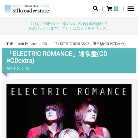
0
CDを2,000円以上ご購入のお客様は送料無料で
お届けいたします。詳しくはコチラを
クリック
。
TOP
Anli Pollicino
CD
「ELECTRIC ROMANCE」通常盤(CD ※CDextra)
「ELECTRIC ROMANCE」通常盤(CD
※CDextra)
Anli Pollicino