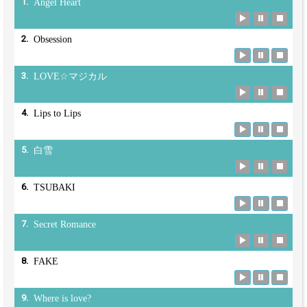
1.
Angel Heart
2.
Obsession
3.
LOVE☆マジカル
4.
Lips to Lips
5.
白雪
6.
TSUBAKI
7.
Secret Romance
8.
FAKE
9.
Where is love?