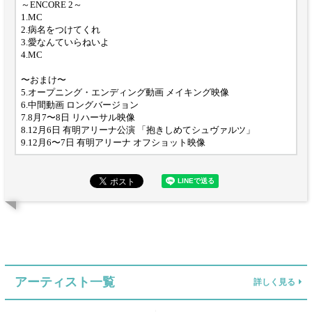
～ENCORE 2～
1.MC
2.病名をつけてくれ
3.愛なんていらねいよ
4.MC
〜おまけ〜
5.オープニング・エンディング動画 メイキング映像
6.中間動画 ロングバージョン
7.8月7〜8日 リハーサル映像
8.12月6日 有明アリーナ公演 「抱きしめてシュヴァルツ」
9.12月6〜7日 有明アリーナ オフショット映像
アーティスト一覧
詳しく見る