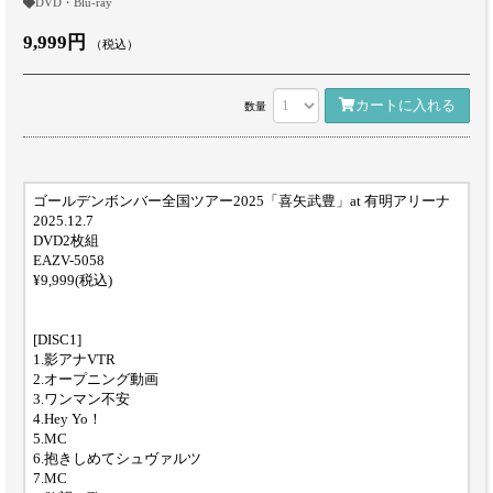
DVD・Blu-ray
9,999円
（税込）
カートに入れる
数量
ゴールデンボンバー全国ツアー2025「喜矢武豊」at 有明アリーナ
2025.12.7
DVD2枚組
EAZV-5058
¥9,999(税込)
[DISC1]
1.影アナVTR
2.オープニング動画
3.ワンマン不安
4.Hey Yo！
5.MC
6.抱きしめてシュヴァルツ
7.MC