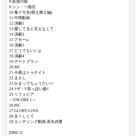
8.欲望の歌
9.シン・一曲目
10.毒グモ女(萌え燃え編)
11.中間動画
12.演劇1
13.愛してると言えなくて
14.演劇2
15.アモーレ
16.演劇3
17.どうでもいいよ
18.演劇4
19.デートプラン
20.MC
21.今夜はトゥナイト
22.まさし
23.かまってちょうだい///
24.†ザ・V系っぽい曲†
25.リフォビア
～ENCORE 1～
26.MC
27.GLORY LOVE
28.女々しくて
29.エンディング動画 喜矢武豊
[DISC2]