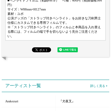
■ペンライトフィルム（戦闘ver.②） ×1種：400円（税抜価格364
円）
サイズ：W88mm×H127mm
素材：ユポ
公演グッズの「ストラップ付きペンライト」をお好きな刀剣男士
仕様にカスタムできる専用フィルムです。
※「ストラップ付きペンライト」のフィルムと本商品を入れ替え
る際には、フィルムの端で手を切らないよう充分ご注意くださ
い。
アーティスト一覧
詳しく見る
Arakezuri
『犬夜叉』