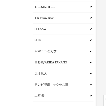
THE SIXTH LIE
The Brow Beat
SEESAW
SHIN
ZOMBIE/ぞんび
高野洸/AKIRA TAKANO
天才凡人
テレビ演劇 サクセス荘
二宮 愛