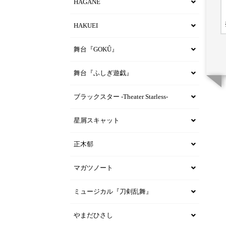
HAGANE
HAKUEI
舞台『GOKÛ』
舞台『ふしぎ遊戯』
ブラックスター -Theater Starless-
星屑スキャット
正木郁
マガツノート
ミュージカル『刀剣乱舞』
やまだひさし