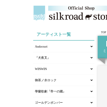
TOP
アーティスト一覧
Arakezuri
ミ
『犬夜叉』
WINWIN
御茶ノ水ロック
學蘭歌劇『帝一の國』
ゴールデンボンバー