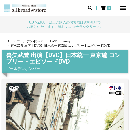
0
CDを2,000円以上ご購入のお客様は送料無料で
お届けいたします。詳しくはコチラを
クリック
。
TOP
ゴールデンボンバー
DVD・Blu-ray
喜矢武豊 出演【DVD】日本統一 東京編 コンプリートエピソードDVD
喜矢武豊 出演【DVD】日本統一 東京編 コン
プリートエピソードDVD
ゴールデンボンバー