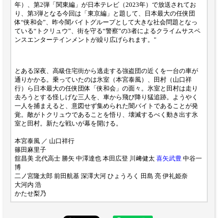
年）、第2弾「関東編」が日本テレビ（2023年）で放送されてお
り、第3弾となる今回は「東京編」と題して、日本最大の任侠団
体“侠和会”、昨今闇バイトグループとして大きな社会問題となっ
ている“トクリュウ”、街を守る“警察”の3者によるクライムサスペ
ンスエンターテインメントが繰り広げられます。"
とある深夜、高級住宅街から逃走する強盗団の近くを一台の車が
通りかかる。乗っていたのは氷室（本宮泰風）、田村（山口祥
行）ら日本最大の任侠団体「侠和会」の面々。氷室と田村は走り
去ろうとする怪しげな三人を、車から飛び降り猛追跡。ようやく
一人を捕まえると、意図せず集められた闇バイトであることが発
覚。敵がトクリュウであることを悟り、壊滅するべく動き出す氷
室と田村。新たな戦いが幕を開ける。
本宮泰風 ／ 山口祥行
篠田麻里子
舘昌美 北代高士 勝矢 中澤達也 本田広登 川﨑健太
喜矢武豊
中谷一
博
二ノ宮隆太郎 前田航基 深澤大河 ひょうろく 田島 亮 伊礼姫奈
大河内 浩
かたせ梨乃