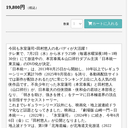
19,800円
（税込）
カートに入れる
数量
今回も氷室蓮司×田村悠人の名バディが大活躍！
テレ東で、7月2日（水）から水ドラ25枠（毎週水曜深夜1時～1時
30分）にて放送中の、本宮泰風＆山口祥行ダブル主演「日本統一
東京編」のDVD化が決定。
「日本統一」は、2013年8月25日から開始し、10年以上でレギュラ
ーシリーズ累計70作（2025年9月現在）を誇り、各動画配信サイト
では新作が配信されるたびに常にランキング上位に入る人気の任
侠作品です。不良少年だった氷室蓮司（本宮泰風）と田村悠人
（山口祥行）が、日本最大の任侠団体・侠和会の若頭と本部長と
なり、「弱きを助け、強きを挫く」をテーマに日本極道界の頂点
を目指すサクセスストーリー。
これまでレギュラーシリーズ以外にも、映画化・地上波連続ドラ
マ化など話題となってきました。映画は、『劇場版 山崎一門～日
本統一～』（2022年）、『氷室蓮司』（2024年）に続き、今年6月
6日（金）に『田村悠人』が公開となりました。
地上波ドラマは、第1弾「北海道編」が北海道文化放送（2022