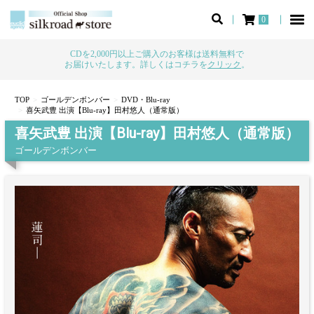
0
CDを2,000円以上ご購入のお客様は送料無料で
お届けいたします。詳しくはコチラを
クリック
。
TOP
ゴールデンボンバー
DVD・Blu-ray
喜矢武豊 出演【Blu-ray】田村悠人（通常版）
喜矢武豊 出演【Blu-ray】田村悠人（通常版）
ゴールデンボンバー