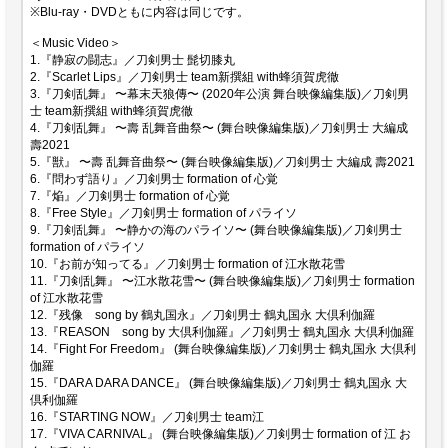
※Blu-ray・DVDともに内容は同じです。
＜Music Video＞
1.『静寂の闘志』／刀剣男士 髭切膝丸
2.『Scarlet Lips』／刀剣男士 team新撰組 with蜂須賀虎徹
3.『刀剣乱舞』 〜幕末天狼傳〜 (2020年公演 舞台映像編集版)／刀剣男
士 team新撰組 with蜂須賀虎徹
4.『刀剣乱舞』 〜壽 乱舞音曲祭〜 (舞台映像編集版)／刀剣男士 大編成
壽2021
5.『獣』 〜壽 乱舞音曲祭〜 (舞台映像編集版)／刀剣男士 大編成 壽2021
6.『問わず語り』／刀剣男士 formation of 心覚
7.『焔』／刀剣男士 formation of 心覚
8.『Free Style』／刀剣男士 formation of パライソ
9.『刀剣乱舞』 〜静かの海のパライソ〜 (舞台映像編集版)／刀剣男士
formation of パライソ
10.『お前が知ってる』／刀剣男士 formation of 江水散花雪
11.『刀剣乱舞』 〜江水散花雪〜 (舞台映像編集版)／刀剣男士 formation
of 江水散花雪
12.『残像 song by 鶴丸国永』／刀剣男士 鶴丸国永 大倶利伽羅
13.『REASON song by 大倶利伽羅』／刀剣男士 鶴丸国永 大倶利伽羅
14.『Fight For Freedom』 (舞台映像編集版)／刀剣男士 鶴丸国永 大倶利
伽羅
15.『DARA DARA DANCE』 (舞台映像編集版)／刀剣男士 鶴丸国永 大
倶利伽羅
16.『STARTING NOW』／刀剣男士 team江
17.『VIVA CARNIVAL』 (舞台映像編集版)／刀剣男士 formation of 江 お