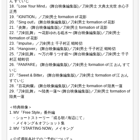
ん すていじ
18.『Lose Your Mind』 (舞台映像編集版)／刀剣男士 大典太光世 水心子
正秀
19.『IGNITION』／刀剣男士 formation of 花影
20.『Sing out!』 (舞台映像編集版)／刀剣男士 formation of 花影
21.『炎舞』 (舞台映像編集版)／刀剣男士 formation of 花影
22.『刀剣乱舞』 〜花影ゆれる砥水〜 (舞台映像編集版)／刀剣男士
formation of 花影
23.『Impulse』／刀剣男士 千子村正 蜻蛉切
24.『Hangover』 (舞台映像編集版)／刀剣男士 千子村正 蜻蛉切
25.『刀剣乱舞』 〜万の華うつす鏡〜 (舞台映像編集版)／刀剣男士 千子
村正 蜻蛉切
26.『FANFARE』 (舞台映像編集版)／刀剣男士 formation of 江 おん すて
いじ
27.『Sweet & Bitter』 (舞台映像編集版)／刀剣男士 formation of 江 おん
すていじ
28.『百花絢爛』 (舞台映像編集版)／刀剣男士 formation of 陸奥一蓮
29.『刀剣乱舞』 〜陸奥一蓮〜 (舞台映像編集版)／刀剣男士 formation of
陸奥一蓮
＜特典映像＞
1. MV『Free Style』番外編
・ショートストーリー「或る朝 / 海辺にて」
・メイキング＆オフショット集
2. MV『STARTING NOW』メイキング
＜公式通販各社でのご予約について＞