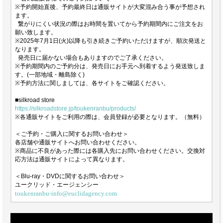
※予約開始直後、予約最終日は通販サイトが大変混み合う事が予想され
ます。
繋がりにくい状況の際はお時間を置いてから予約期間内にご注文をお
願い致します。
※2025年7月1日(火)以降も引き続きご予約いただけますが、順次発送と
なります。
発売日に届かない場合もありますのでご了承ください。
※予約期間内のご予約分は、発売日にお手元へ到着するよう発送致しま
す。(一部地域・離島除く)
※予約方法に関しましては、各サイトをご確認ください。
■silkroad store
https://silkroadstore.jp/toukenranbu/products/
※各通販サイトをご利用の際は、会員登録が必要となります。（無料）
＜ご予約・ご購入に関するお問い合わせ＞
各店舗や通販サイトへお問い合わせください。
※商品に不良があった際には各購入先にお問い合わせください。交換対
応方法は通販サイトによって異なります。
＜Blu-ray・DVDに関するお問い合わせ＞
ユークリッド・エージェンシー
toukenranbu-info@euclidagency.com