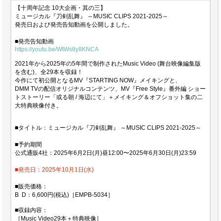
【十周年記念 10大企画・其の三】
ミュージカル『刀剣乱舞』 ～MUSIC CLIPS 2021-2025～
発売日および発売告知動画を公開しました。
■発売告知動画
https://youtu.be/WtWs8y8KNCA
2021年から2025年の5年間で制作されたMusic Video (舞台映像編集版
を含む)、全29本を収録！
今作にて初公開となるMV『STARTING NOW』メイキングと、
DMM TVの配信オリジナルコンテンツ、MV『Free Style』番外編 ショー
トストーリー「或る朝 / 海辺にて」＋メイキング＆オフショット集の二
大特典映像付き。
■タイトル：ミュージカル『刀剣乱舞』 ～MUSIC CLIPS 2021-2025～
■予約期間
公式通販4社：2025年6月2日(月)昼12:00〜2025年6月30日(月)23:59
■発売日：2025年10月1日(水)
■販売価格：
B D：6,600円(税込)［EMPB-5034］
■収録内容：
［Music Video29本＋特典映像］