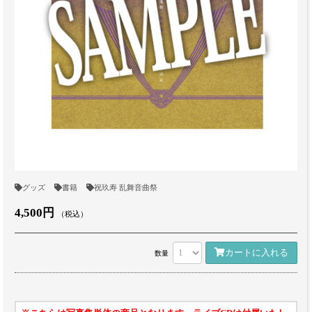
グッズ
書籍
祝玖寿 乱舞音曲祭
4,500円
（税込）
カートに入れる
数量