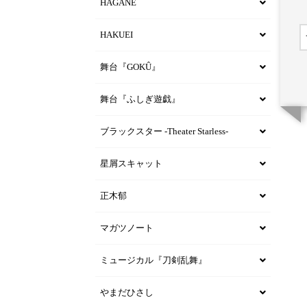
HAGANE
HAKUEI
舞台『GOKÛ』
舞台『ふしぎ遊戯』
ブラックスター -Theater Starless-
星屑スキャット
正木郁
マガツノート
ミュージカル『刀剣乱舞』
やまだひさし