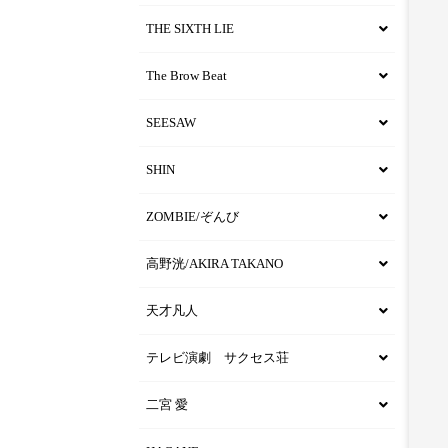
THE SIXTH LIE
The Brow Beat
SEESAW
SHIN
ZOMBIE/ぞんび
高野洸/AKIRA TAKANO
天才凡人
テレビ演劇 サクセス荘
二宮 愛