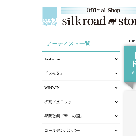
TOP
アーティスト一覧
Arakezuri
ミ
『犬夜叉』
WINWIN
御茶ノ水ロック
學蘭歌劇『帝一の國』
ゴールデンボンバー