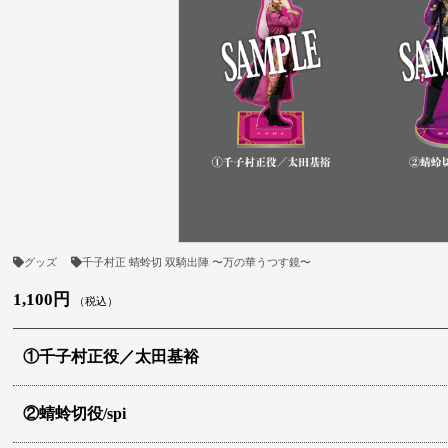
グッズ
千子村正 蜻蛉切 双騎出陣 〜万の華うつす鏡〜
1,100円
（税込）
①千子村正役／太田基裕
②蜻蛉切役/spi