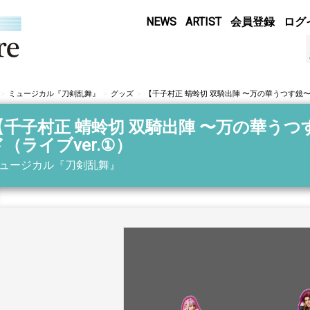
NEWS
ARTIST
会員登録
ログ
ミュージカル『刀剣乱舞』
グッズ
【千子村正 蜻蛉切 双騎出陣 〜万の華うつす鏡〜
【千子村正 蜻蛉切 双騎出陣 〜万の華うつ
ド（ライブver.①）
ュージカル『刀剣乱舞』