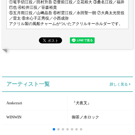
①篭手切江役／田村升吾 ②豊前江役／立花裕大 ③桑名江役／福井
巴也 ④松井江役／笹森裕貴
⑤五月雨江役／山﨑晶吾 ⑥村雲江役／永田聖一朗 ⑦大典太光世役
／雷太 ⑧水心子正秀役／小西成弥
アクリル製の風船チャームがついたアクリルキーホルダーです。
アーティスト一覧
詳しく見る
Arakezuri
『犬夜叉』
WINWIN
御茶ノ水ロック