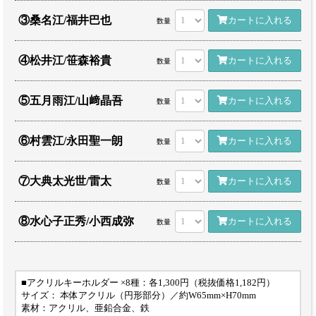
③桑名江/福井巴也
カートに入れる
数量
④松井江/笹森裕貴
カートに入れる
数量
⑤五月雨江/山﨑晶吾
カートに入れる
数量
⑥村雲江/永田聖一朗
カートに入れる
数量
⑦大典太光世/雷太
カートに入れる
数量
⑧水心子正秀/小西成弥
カートに入れる
数量
■アクリルキーホルダー ×8種：各1,300円（税抜価格1,182円）
サイズ： 本体アクリル（円形部分）／約W65mm×H70mm
素材：アクリル、亜鉛合金、鉄