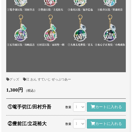
グッズ
江 おん すていじ ぜっぷつあー
1,300円
（税込）
①篭手切江/田村升吾
カートに入れる
数量
②豊前江/立花裕大
カートに入れる
数量