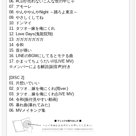
06. #CDが売れないこんな世の中じゃ
07. アモーレ
08. やんややんやNight ～踊ろよ東京～
09. やさしくしてね
10. ドンマイ
11. タツオ
嫁を俺にくれ
⋯
12. Love Days(鬼龍院翔)
13. ガガガガガガガ
14. 令和
15. 首が痛い
16. LINEのBGMにしてるとモテる曲
17. かまってちょうだい///(LIVE MV)
※メンバーによる解説(副音声)付き
[DISC 2]
01. 片想いでいい
02. タツオ…嫁を俺にくれ(雨ver.)
03. タツオ…嫁を俺にくれ(LIVE MV)
04. 令和(振付見やすい動画)
05. 暴れ曲(暴れてみた)
06. MVメイキング集