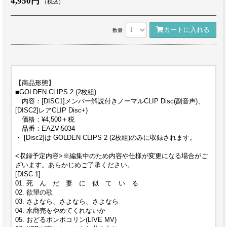
4,950円
（税込）
カートに入れる
数量
【商品形態】
■GOLDEN CLIPS 2 (2枚組)
内容：[DISC1]メンバー解説付きノーマルCLIP Disc(副音声)、
[DISC2]レアCLIP Disc+)
価格：¥4,500＋税
品番：EAZV-5034
・ [Disc2]は GOLDEN CLIPS 2 (2枚組)のみに収録されます。
<収録予定内容>※編集中のため内容や仕様が変更になる場合がご
ざいます。あらかじめご了承ください。
[DISC 1]
01. 死 ん だ 妻 に 似 て い る
02. 欲望の歌
03. さよなら、さよなら、さよなら
04. 水商売をやめてくれないか
05. おどるポンポコリン(LIVE MV)