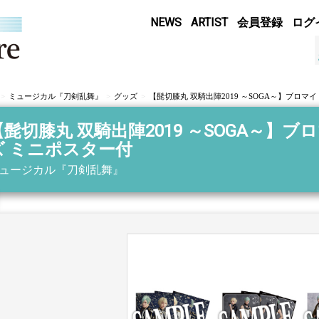
NEWS
ARTIST
会員登録
ログ
ミュージカル『刀剣乱舞』
グッズ
【髭切膝丸 双騎出陣2019 ～SOGA～】ブロマ
【髭切膝丸 双騎出陣2019 ～SOGA～】
ズ ミニポスター付
ュージカル『刀剣乱舞』