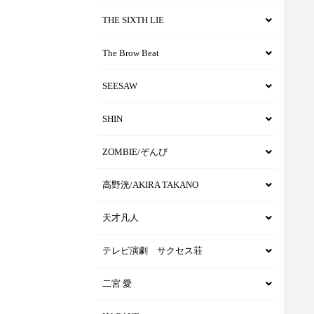
THE SIXTH LIE
The Brow Beat
SEESAW
SHIN
ZOMBIE/ぞんび
高野洸/AKIRA TAKANO
天才凡人
テレビ演劇 サクセス荘
二宮 愛