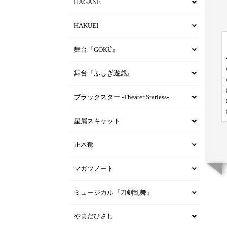
HAGANE
HAKUEI
舞台『GOKÛ』
舞台『ふしぎ遊戯』
ブラックスター -Theater Starless-
星屑スキャット
正木郁
マガツノート
ミュージカル『刀剣乱舞』
やまだひさし