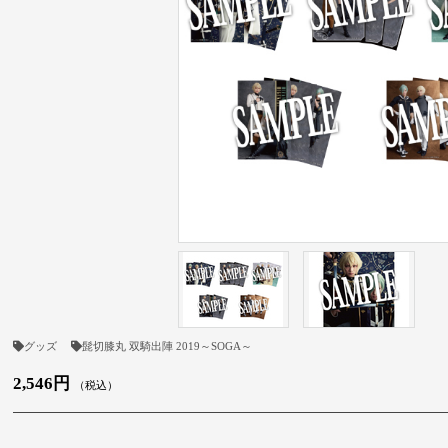
グッズ
髭切膝丸 双騎出陣 2019～SOGA～
2,546円
（税込）