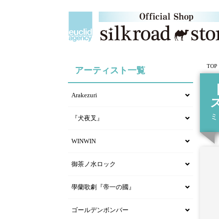
TOP
アーティスト一覧
Arakezuri
ミ
『犬夜叉』
WINWIN
御茶ノ水ロック
學蘭歌劇『帝一の國』
ゴールデンボンバー