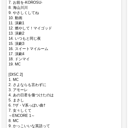
7. お前を-KOROSU-
8. 海山川川
9. やさしくしてね
10. 動画
11. 演劇1
12. 燃やして！マイゴッド
13. 演劇2
14. いつもと同じ夜
15. 演劇3
16. スイートマイルーム
17. 演劇4
18. ドンマイ
19. MC
[DISC 2]
1. MC
2. さよならも言わずに
3. アモーレ
4. あの日君を傷つけたのは
5. まさし
6. †ザ・V系っぽい曲†
7. 女々しくて
～ENCORE 1～
8. MC
9. かっこいいな英語って