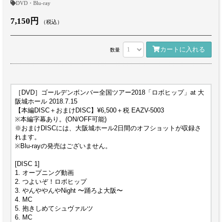
DVD・Blu-ray
7,150円
（税込）
カートに入れる
数量
［DVD］ゴールデンボンバー全国ツアー2018「ロボヒップ」at 大
阪城ホール 2018.7.15
【本編DISC＋おまけDISC】¥6,500＋税 EAZV-5003
※本編字幕あり。(ON/OFF可能)
※おまけDISCには、大阪城ホール2日間のオフショットが収録さ
れます。
※Blu-rayの発売はございません。
[DISC 1]
1. オープニング動画
2. つよいぞ！ロボヒップ
3. やんややんやNight 〜踊ろよ大阪〜
4. MC
5. 抱きしめてシュヴァルツ
6. MC