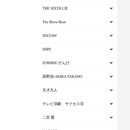
THE SIXTH LIE
The Brow Beat
SEESAW
SHIN
ZOMBIE/ぞんび
高野洸/AKIRA TAKANO
天才凡人
テレビ演劇 サクセス荘
二宮 愛