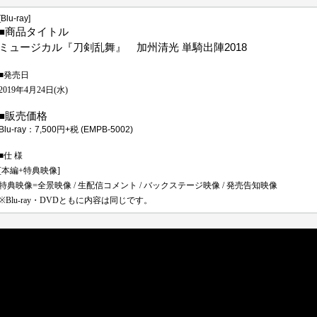
[Blu-ray]
■
商品タイトル
2018
ミュージカル『刀剣乱舞』 加州清光
単騎出陣
■発売日
2019年4月24日(水)
■
販売価格
Blu-ray
：
7,500
円
+
税
(EMPB-5002)
■仕 様
[本編+特典映像]
特典映像=全景映像 / 生配信コメント / バックステージ映像 / 発売告知映像
※Blu-ray・DVDともに内容は同じです。