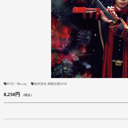
DVD・Blu-ray
加州清光 単騎出陣2018
8,250円
（税込）