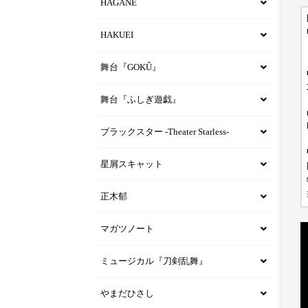
HAGANE
HAKUEI
舞台『GOKÛ』
舞台『ふしぎ遊戯』
ブラックスター -Theater Starless-
星屑スキャット
正木郁
マガツノート
ミュージカル『刀剣乱舞』
やまだひさし