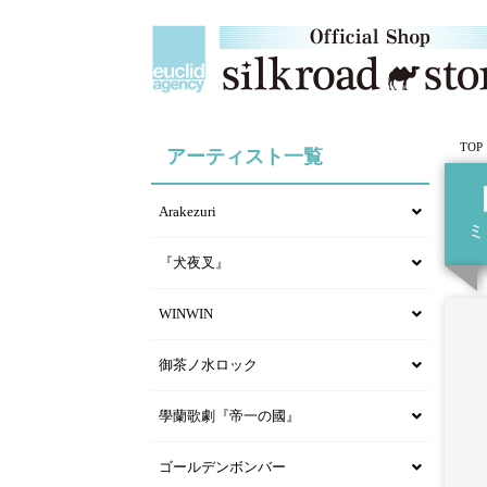
TOP
アーティスト一覧
Arakezuri
ミ
『犬夜叉』
WINWIN
御茶ノ水ロック
學蘭歌劇『帝一の國』
ゴールデンボンバー